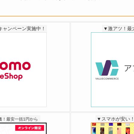
引キャンペーン実施中！
▼激アツ！最大3
▼スマホが安い！
価！最安一括1円から