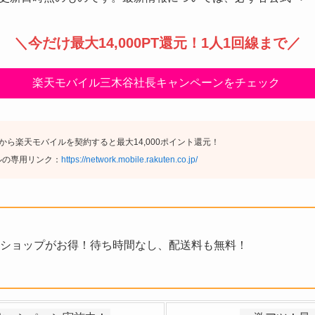
＼
今だけ最大14,000PT還元
！1人1回線まで／
楽天モバイル三木谷社長キャンペーンをチェック
ら楽天モバイルを契約すると最大14,000ポイント還元！
ルの専用リンク：
https://network.mobile.rakuten.co.jp/
ショップがお得！待ち時間なし、配送料も無料！