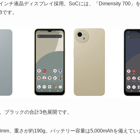
6.6インチ液晶ディスプレイ採用。SoCには、「Dimensity 7
Bです。
、ブラックの合計3色展開です。
 8.8mm、重さが約190g。バッテリー容量は5,000mAhを備えて