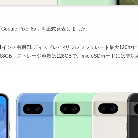
oogle Pixel 8a」を正式発表しました。
は、約6.1インチ有機ELディスプレイ×リフレッシュレート最大120hz
リは8GB、ストレージ容量は128GBで、microSDカードには非