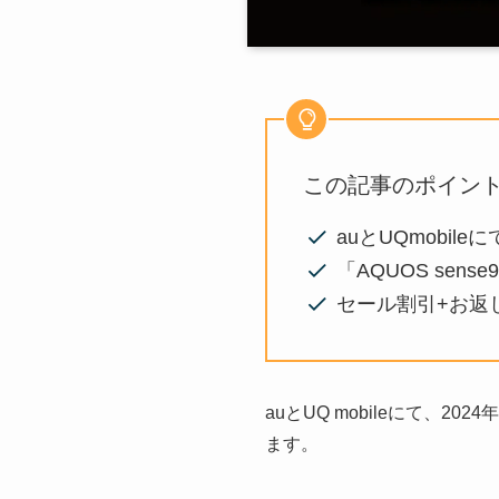
この記事のポイン
auとUQmobile
「AQUOS sen
セール割引+お返し
auとUQ mobileにて、202
ます。