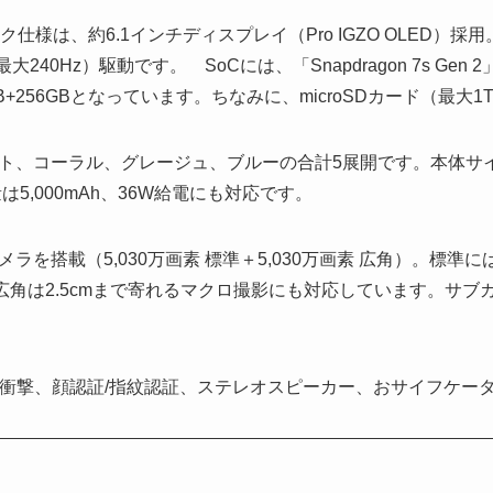
ック仕様は、約6.1インチディスプレイ（Pro IGZO OLED）採用
最大240Hz）駆動です。 SoCには、「Snapdragon 7s Ge
 8GB+256GBとなっています。ちなみに、microSDカード（最
、コーラル、グレージュ、ブルーの合計5展開です。本体サイズは約
は5,000mAh、36W給電にも対応です。
を搭載（5,030万画素 標準＋5,030万画素 広角）。標準には
広角は2.5cmまで寄れるマクロ撮影にも対応しています。サブカ
や耐衝撃、顔認証/指紋認証、ステレオスピーカー、おサイフケー