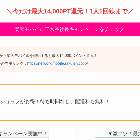
＼
今だけ最大14,000PT還元
！1人1回線まで／
楽天モバイル三木谷社長キャンペーンをチェック
ら楽天モバイルを契約すると最大14,000ポイント還元！
ルの専用リンク：
https://network.mobile.rakuten.co.jp/
ショップがお得！待ち時間なし、配送料も無料！
引キャンペーン実施中！
▼激アツ！最大3