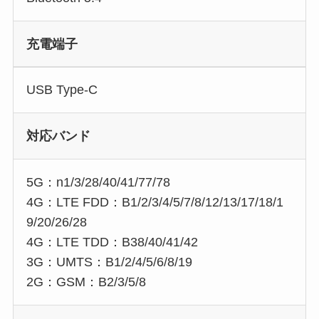
充電端子
USB Type-C
対応バンド
5G：n1/3/28/40/41/77/78
4G：LTE FDD：B1/2/3/4/5/7/8/12/13/17/18/1
9/20/26/28
4G：LTE TDD：B38/40/41/42
3G：UMTS：B1/2/4/5/6/8/19
2G：GSM：B2/3/5/8