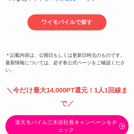
イヤホンジャッ
非公表
ク
ワイヤレス充電
非対応
Wi-Fi
IEEE802.11a/b/g/n/ac
Bluetooth
Bluetooth 5.3
スピーカー
非公表
充電端子
Type-C
カラー
ホワイト / ピンク / ネイビ
ー
価格
ワイモバイル：36,000円
（税込）