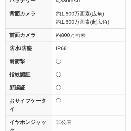
メモリ(RAM)
4GB
ストレージ(RO
64GB
M)
外部ストレージ
microSDXC™（最大1TB）
本体サイズ
約69㎜×約153㎜×約8.9㎜
重量
約169g
画面サイズ
約6.1インチ
ディスプレイ解
2,400×1,080
像度
画面の種類
液晶ディスプレイ