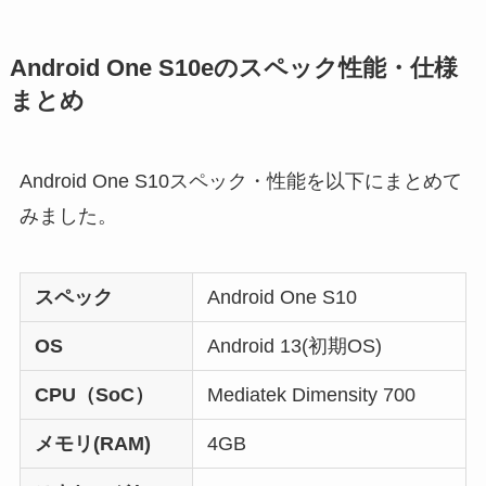
ュアルSIM仕様で、IP68の防水防塵、耐衝撃（MIL-
STD-810H準拠）にも対応しています。
泡タイプのハンドソープやボディソープを使い丸
洗い可能、アルコール除菌シートや、除菌スプレ
ーを含ませた布で拭いても問題ありません。ま
た、新たにディスプレイも抗菌・抗ウイルスにも
対応しました。
Android One S10は、本体の企画・設計・開発・試
験・製造・アフターサービスまで、全て国内。い
わゆる純日本製スマホです。
発売は、1月19日から。本体価格は36,000円（税