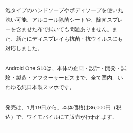
用（フルHD+）。本体サイズ（縦×横×厚さ）は、
約153 x 69 x 8.9 mm。重さは約169g、バッテリー
容量は4,380mAhとなっています。
CPUには「Mediatek Dimensity 700」採用、メモリ
(RAM)は4GB、ストレージ容量(ROM)は64GB、
microSDカードにも対応（※最大1TBまで）です。
メインカメラには、1,600万画素の広角+1,600万画
素の超広角カメラを搭載しています。サブカメラ
は、800万画素のシングルカメラ仕様です。
ワイヤレス充電には非対応。nanoSIM / eSIMのデ