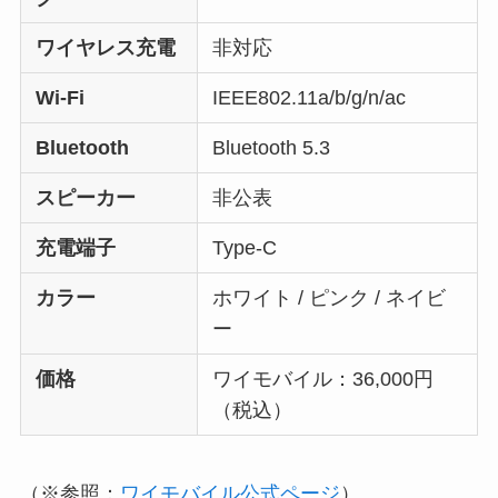
リフレッシュレ
非公表
ート
バッテリー
4,380mAh
背面カメラ
約1,600万画素(広角)
約1,600万画素(超広角)
前面カメラ
約800万画素
防水/防塵
IP68
耐衝撃
◯
指紋認証
◯
顔認証
◯
おサイフケータ
◯
イ