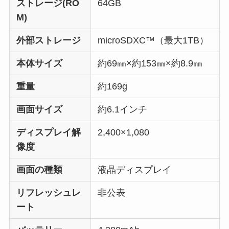
込）で、ワイモバイルにて販売が行われます。
Android One S10eのスペック性能・仕様
まとめ
Android One S10スペック・性能を以下にまとめて
みました。
スペック
Android One S10
OS
Android 13(初期OS)
CPU（SoC）
Mediatek Dimensity 700