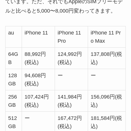
ています。ただ、それでもAppleのSIMフリーモデ
ルと比べると5,000〜8,000円変わってきます。
au
iPhone 11
iPhone 11
iPhone 11 Pr
Pro
o Max
64G
88
,
992
円
124
,
992
円
137
,
808
円(税
B
(税込)
(税込)
込)
128
94
,
608
円
ー
ー
GB
(税込)
256
107
,
424
円
141
,
984
円
156
,
096
円(税
GB
(税込)
(税込)
込)
512
ー
167
,
472
円
181
,
584
円(税
GB
(税込)
込)