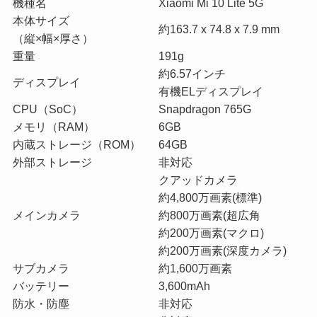
機種名
Xiaomi Mi 10 Lite 5G
本体サイズ
約163.7 x 74.8 x 7.9 mm
（縦×幅×厚さ）
重量
191g
約6.57インチ
ディスプレイ
有機ELディスプレイ
CPU（SoC）
Snapdragon 765G
メモリ（RAM）
6GB
内蔵ストレージ（ROM）
64GB
外部ストレージ
非対応
クアッドカメラ
約4,800万画素(標準)
メインカメラ
約800万画素(超広角
約200万画素(マクロ)
約200万画素(深度カメラ)
サブカメラ
約1,600万画素
バッテリー
3,600mAh
防水・防塵
非対応