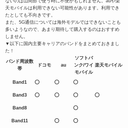
ないのは山間部で使う時に不便かもしれません。auや楽
天モバイルは利用できない可能性があります。利用でき
たとしても不向きです。
また、5G通信については海外モデルではできないことも
多いようなので、あまり期待して購入するのはおすすめ
しません。
▼以下に国内主要キャリアのバンドをまとめておきまし
た！
ソフトバ
バンド
周波数
ドコモ
au
ンク/ワイ
楽天モバイル
帯
モバイル
Band1
⭕
⭕
⭕
Band3
⭕
⭕
⭕
⭕
Band8
⭕
Band11
⭕
⭕