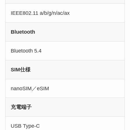
IEEE802.11 a/b/g/n/ac/ax
Bluetooth
Bluetooth 5.4
SIM仕様
nanoSIM／eSIM
充電端子
USB Type-C