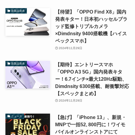
【待望】「OPPO Find X8」国内
新製品発表
発表キター！日本初ハッセルブラ
ッド監修トリプルカメラ
×Dimdnsity 9400搭載機【ハイス
ペックスマホ】
2024年11月29日
【期待】エントリースマホ
新製品発表
「OPPO A3 5G」国内発表キタ
ー！6.7インチ×最大120Hz駆動、
Dimdnsity 6300搭載、耐衝撃対応
【スペックまとめ】
2024年11月29日
【急げ】「iPhone 13」、新規・
ニュース
MNPで一括52, 800円に！ワイモ
バイルオンラインストアにて